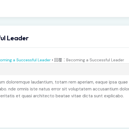
l Leader
›
oming a Successful Leader
回覆：Becoming a Successful Leader
 doloremque laudantium, totam rem aperiam, eaque ipsa quae ab 
cabo. nde omnis iste natus error sit voluptatem accusantium do
veritatis et quasi architecto beatae vitae dicta sunt explicabo.