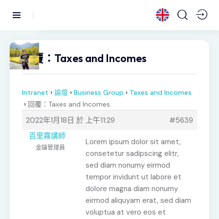
回覆：Taxes and Incomes
›
›
›
Intranet
論壇
Business Group
Taxes and Incomes
›
回覆：Taxes and Incomes
2022年1月18日 於 上午11:29
#5639
百里霧講師
Lorem ipsum dolor sit amet,
金鑰管理員
consetetur sadipscing elitr,
sed diam nonumy eirmod
tempor invidunt ut labore et
dolore magna diam nonumy
eirmod aliquyam erat, sed diam
voluptua at vero eos et