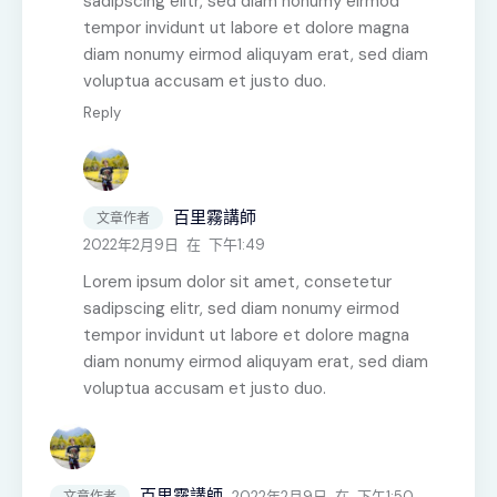
sadipscing elitr, sed diam nonumy eirmod
tempor invidunt ut labore et dolore magna
diam nonumy eirmod aliquyam erat, sed diam
voluptua accusam et justo duo.
Reply
百里霧講師
文章作者
2022年2月9日
在
下午1:49
Lorem ipsum dolor sit amet, consetetur
sadipscing elitr, sed diam nonumy eirmod
tempor invidunt ut labore et dolore magna
diam nonumy eirmod aliquyam erat, sed diam
voluptua accusam et justo duo.
百里霧講師
2022年2月9日
在
下午1:50
文章作者