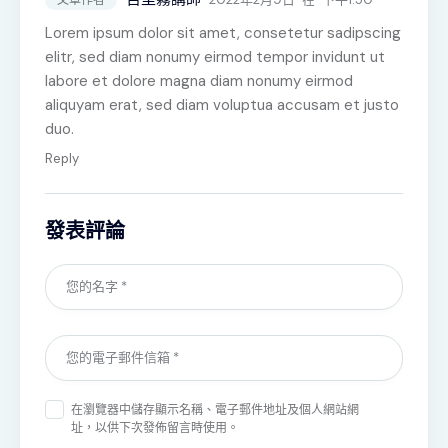
Lorem ipsum dolor sit amet, consetetur sadipscing
elitr, sed diam nonumy eirmod tempor invidunt ut
labore et dolore magna diam nonumy eirmod
aliquyam erat, sed diam voluptua accusam et justo
duo.
Reply
發表評論
在
瀏覽器
中儲存顯示名稱、電子郵件地址及個人網站網
址，以供下次發佈留言時使用。