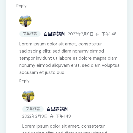
Reply
百里霧講師
2022年2月9日
在
下午1:48
文章作者
Lorem ipsum dolor sit amet, consetetur
sadipscing elitr, sed diam nonumy eirmod
tempor invidunt ut labore et dolore magna diam
nonumy eirmod aliquyam erat, sed diam voluptua
accusam et justo duo.
Reply
百里霧講師
文章作者
2022年2月9日
在
下午1:49
Lorem ipsum dolor sit amet, consetetur