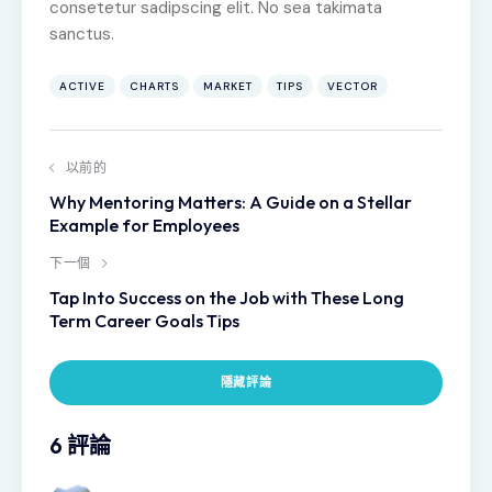
consetetur sadipscing elit. No sea takimata
sanctus.
ACTIVE
CHARTS
MARKET
TIPS
VECTOR
以前的
Why Mentoring Matters: A Guide on a Stellar
Example for Employees
下一個
Tap Into Success on the Job with These Long
Term Career Goals Tips
隱藏評論
6 評論