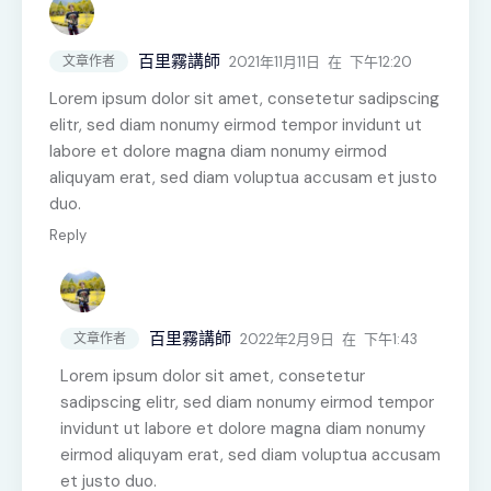
百里霧講師
2021年11月11日
在
下午12:20
文章作者
Lorem ipsum dolor sit amet, consetetur sadipscing
elitr, sed diam nonumy eirmod tempor invidunt ut
labore et dolore magna diam nonumy eirmod
aliquyam erat, sed diam voluptua accusam et justo
duo.
Reply
百里霧講師
2022年2月9日
在
下午1:43
文章作者
Lorem ipsum dolor sit amet, consetetur
sadipscing elitr, sed diam nonumy eirmod tempor
invidunt ut labore et dolore magna diam nonumy
eirmod aliquyam erat, sed diam voluptua accusam
et justo duo.