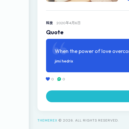
2020年4月6日
科技
Quote
When the power of love overcom
jimi hedrix
0
0
THEMEREX
© 2026. ALL RIGHTS RESERVED.