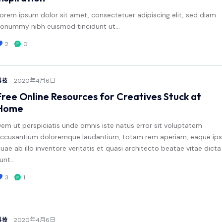
orem ipsum dolor sit amet, consectetuer adipiscing elit, sed diam
onummy nibh euismod tincidunt ut…
2
0
2020年4月6日
科技
Free Online Resources for Creatives Stuck at
Home
em ut perspiciatis unde omnis iste natus error sit voluptatem
ccusantium doloremque laudantium, totam rem aperiam, eaque ip
uae ab illo inventore veritatis et quasi architecto beatae vitae dicta
unt…
3
1
2020年4月6日
科技