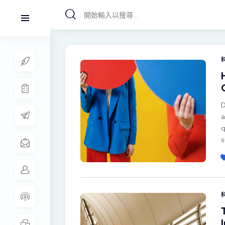
D
a
q
s