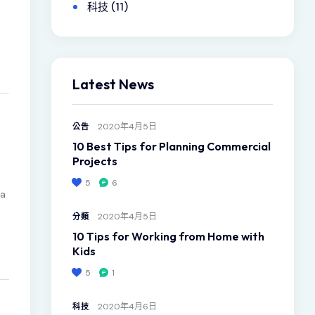
科技
(11)
Latest News
2020年4月5日
公告
10 Best Tips for Planning Commercial
Projects
5
6
sa
2020年4月5日
分類
10 Tips for Working from Home with
Kids
5
1
2020年4月6日
科技