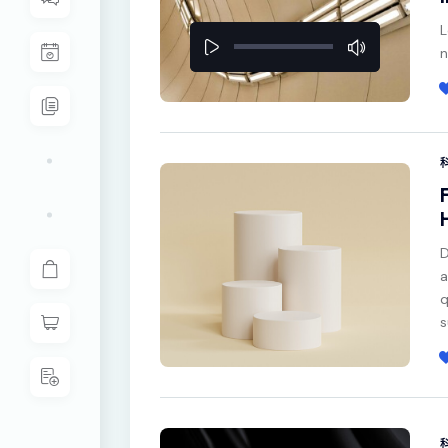
L
音
n
訊
播
放
器
D
a
q
s