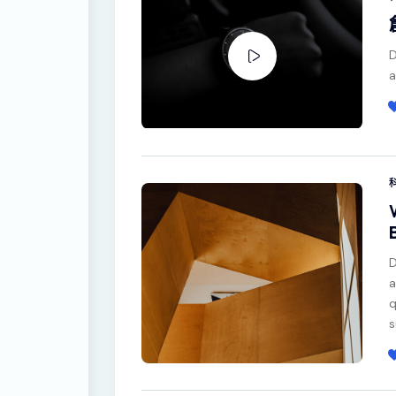
D
a
D
a
q
s