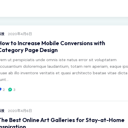
2020年4月6日
科技
How to Increase Mobile Conversions with
Category Page Design
em ut perspiciatis unde omnis iste natus error sit voluptatem
ccusantium doloremque laudantium, totam rem aperiam, eaque ip
uae ab illo inventore veritatis et quasi architecto beatae vitae dicta
unt…
2
3
2020年4月6日
科技
The Best Online Art Galleries for Stay-at-Home
Inspiration