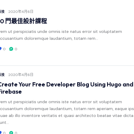
2020年4月6日
科技
10 門最佳設計課程
em ut perspiciatis unde omnis iste natus error sit voluptatem
ccusantium doloremque laudantium, totam rem…
0
0
2020年4月6日
科技
Create Your Free Developer Blog Using Hugo and
Firebase
em ut perspiciatis unde omnis iste natus error sit voluptatem
ccusantium doloremque laudantium, totam rem aperiam, eaque ip
uae ab illo inventore veritatis et quasi architecto beatae vitae dicta
unt…
0
0