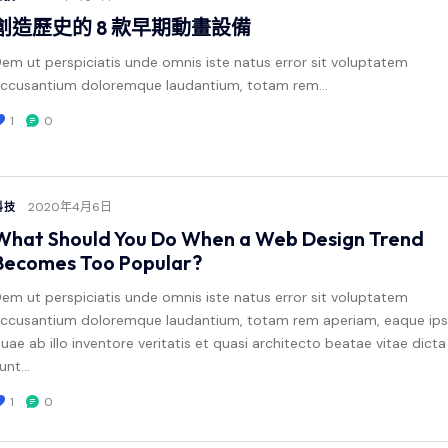
創造歷史的 8 款早期動畫設備
em ut perspiciatis unde omnis iste natus error sit voluptatem
ccusantium doloremque laudantium, totam rem…
1
0
2020年4月6日
科技
What Should You Do When a Web Design Trend
Becomes Too Popular?
em ut perspiciatis unde omnis iste natus error sit voluptatem
ccusantium doloremque laudantium, totam rem aperiam, eaque ip
uae ab illo inventore veritatis et quasi architecto beatae vitae dicta
unt…
1
0