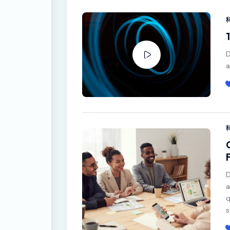
D
a
D
a
q
s