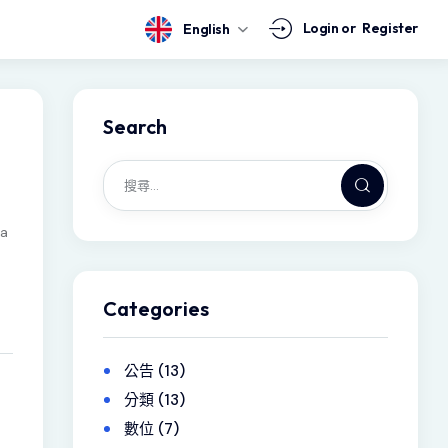
Login or
Register
English
Search
sa
Categories
公告
(13)
分類
(13)
數位
(7)