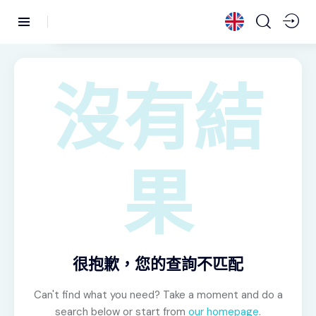
沒有結
果
很抱歉，您的查詢不匹配
Can't find what you need? Take a moment and do a
search below or start from
our homepage
.