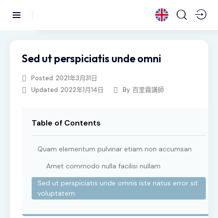
Sed ut perspiciatis unde omni
Posted
2021年3月31日
Updated
2022年1月14日
By
百里霧講師
Table of Contents
Quam elementum pulvinar etiam non accumsan
Amet commodo nulla facilisi nullam
Sed ut perspiciatis unde omnis iste natus error sit
voluptatem