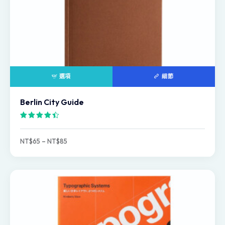
選項
細節
Berlin City Guide
評分
4.50
NT$
65
–
NT$
85
滿分 5