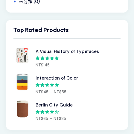
未分類
(0)
Top Rated Products
A Visual History of Typefaces
評分
5.00
NT$
145
滿分 5
Interaction of Color
評分
5.00
–
NT$
45
NT$
55
滿分 5
Berlin City Guide
評分
–
NT$
65
NT$
85
4.50
滿
分 5