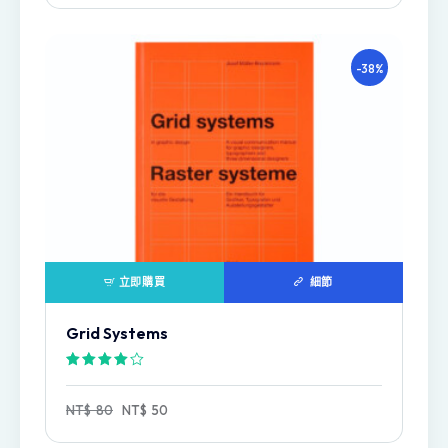
-38%
立即購買
細節
Grid Systems
評分
4.00
NT$
80
NT$
50
滿分 5