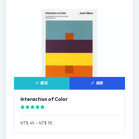
選項
細節
Interaction of Color
評分
5.00
NT$
45
–
NT$
55
滿分 5