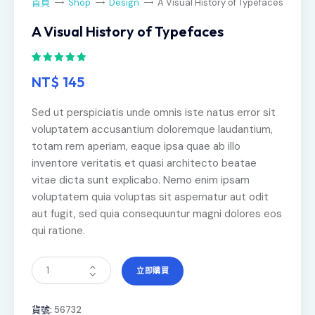
首頁
Shop
Design
A Visual History of Typefaces
A Visual History of Typefaces
評分
1
5.00
NT$
145
/ 5，已有
位顧客進行
評分
Sed ut perspiciatis unde omnis iste natus error sit
voluptatem accusantium doloremque laudantium,
totam rem aperiam, eaque ipsa quae ab illo
inventore veritatis et quasi architecto beatae
vitae dicta sunt explicabo. Nemo enim ipsam
voluptatem quia voluptas sit aspernatur aut odit
aut fugit, sed quia consequuntur magni dolores eos
qui ratione.
立即購買
貨號:
56732