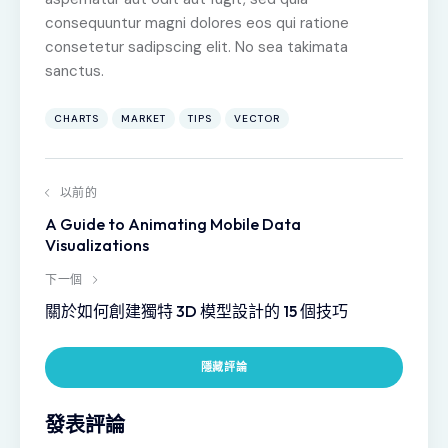
consequuntur magni dolores eos qui ratione
consetetur sadipscing elit. No sea takimata
sanctus.
CHARTS
MARKET
TIPS
VECTOR
以前的
A Guide to Animating Mobile Data
Visualizations
下一個
關於如何創建獨特 3D 模型設計的 15 個技巧
隱藏評論
發表評論