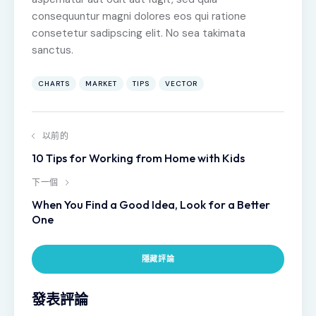
consequuntur magni dolores eos qui ratione
consetetur sadipscing elit. No sea takimata
sanctus.
CHARTS
MARKET
TIPS
VECTOR
以前的
10 Tips for Working from Home with Kids
下一個
When You Find a Good Idea, Look for a Better
One
隱藏評論
發表評論