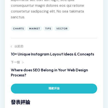
consequuntur magni dolores eos qui ratione
consetetur sadipscing elit. No sea takimata
sanctus.
CHARTS
MARKET
TIPS
VECTOR
以前的
10+ Unique Instagram Layout Ideas & Concepts
下一個
Where does SEO Belong in Your Web Design
Process?
隱藏評論
發表評論